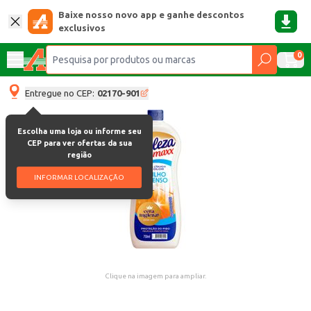
Baixe nosso novo app e ganhe descontos
exclusivos
0
Entregue no CEP:
02170-901
Escolha uma loja ou informe seu
CEP para ver ofertas da sua
região
INFORMAR LOCALIZAÇÃO
Clique na imagem para ampliar.