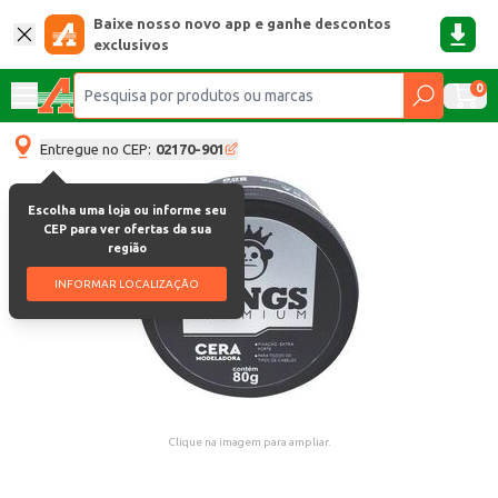
Baixe nosso novo app e ganhe descontos
exclusivos
0
Entregue no CEP:
02170-901
Escolha uma loja ou informe seu
CEP para ver ofertas da sua
região
INFORMAR LOCALIZAÇÃO
Clique na imagem para ampliar.