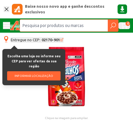
Baixe nosso novo app e ganhe descontos
exclusivos
0
Entregue no CEP:
02170-901
Escolha uma loja ou informe seu
CEP para ver ofertas da sua
região
INFORMAR LOCALIZAÇÃO
Clique na imagem para ampliar.