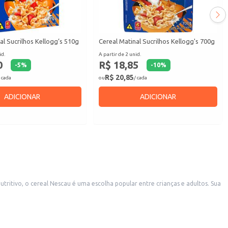
al Sucrilhos Kellogg’s 510g
Cereal Matinal Sucrilhos Kellogg's 700g
id.
A partir de 2 unid.
0
R$ 18,85
-
5
%
-
10
%
R$ 20,85
 cada
ou
/ cada
ADICIONAR
ADICIONAR
ritivo, o cereal Nescau é uma escolha popular entre crianças e adultos. Sua
de café da manhã.