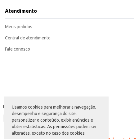
Com o Cereal Matinal Nescau Nestlé, você garante um produto com a qualidad
Atendimento
Meus pedidos
Central de atendimento
Fale conosco
Formas de pagamento
Usamos cookies para melhorar a navegação,
desempenho e segurança do site,
personalizar o conteúdo, exibir anúncios e
obter estatísticas. As permissões podem ser
alteradas, exceto no caso dos cookies