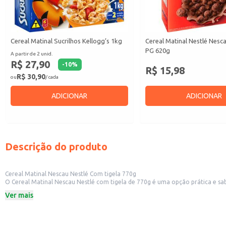
Cereal Matinal Sucrilhos Kellogg’s 1kg
Cereal Matinal Nestlé Nesc
PG 620g
A partir de 2 unid.
R$ 27,90
-
10
%
R$ 15,98
R$ 30,90
ou
/ cada
ADICIONAR
ADICIONAR
Descrição do produto
Cereal Matinal Nescau Nestlé Com tigela 770g
O Cereal Matinal Nescau Nestlé com tigela de 770g é uma opção prática e sab
embalagem com tigela facilita o consumo, tornando-o perfeito para uso do
Ver mais
Dicas de Uso:
Prepare um café da manhã rápido e nutritivo em casa.
Sirva em lanchonetes e cafeterias como parte de um cardápio variado.
Adicione leite e frutas para um café da manhã ainda mais completo.