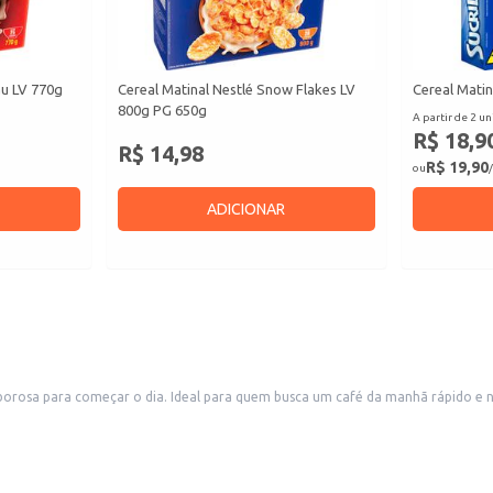
au LV 770g
Cereal Matinal Nestlé Snow Flakes LV
Cereal Matin
800g PG 650g
A partir de 2 un
R$ 18,9
R$ 14,98
R$ 19,90
ou
/
ADICIONAR
orosa para começar o dia. Ideal para quem busca um café da manhã rápido e nut
méstico ou para oferecer em estabelecimentos comerciais que buscam opções 