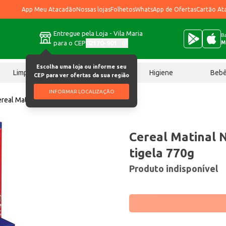
App Meu Atacadão
Nossas lojas
Folhetos
WhatsApp de Ofertas
Cartão At
Entregue pela Loja - Vila Maria
Ba
para o CEP
02170-901
M
Escolha uma loja ou informe seu
Limpeza
Chocolates
Higiene
Beb
CEP para ver ofertas da sua região
INFORMAR LOCALIZAÇÃO
real Matinal Nescau Nestlé Com tigela 770g
Cereal Matinal 
tigela 770g
Produto indisponível