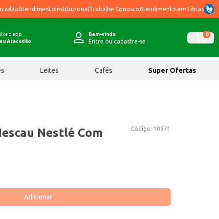
acadão
Atendimento
Institucional
Trabalhe Conosco
Atendimento em Libras
ixe o app
0
Bem-vindo
Entre ou cadastre-se
eu Atacadão
ês
Leites
Cafés
Super Ofertas
Código:
10971
Nescau Nestlé Com
Adicionar