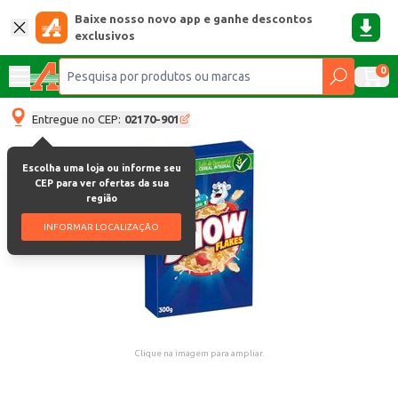
Baixe nosso novo app e ganhe descontos
exclusivos
0
Entregue no CEP:
02170-901
Escolha uma loja ou informe seu
CEP para ver ofertas da sua
região
INFORMAR LOCALIZAÇÃO
Clique na imagem para ampliar.