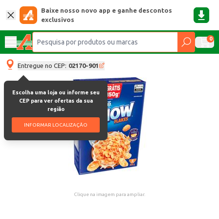
Baixe nosso novo app e ganhe descontos
exclusivos
0
Entregue no CEP:
02170-901
Escolha uma loja ou informe seu
CEP para ver ofertas da sua
região
INFORMAR LOCALIZAÇÃO
Clique na imagem para ampliar.