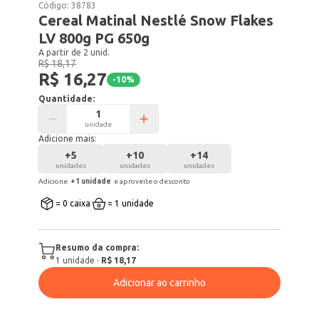
Código:
38783
Cereal Matinal Nestlé Snow Flakes
LV 800g PG 650g
A partir de 2 unid.
R$ 18,17
R$ 16,27
-
10
%
Quantidade:
unidade
Adicione mais:
+
5
+
10
+
14
unidades
unidades
unidades
Adicione
+
1
unidade
e aproveite o desconto
= 0 caixa
= 1 unidade
Resumo da compra:
1
unidade
·
R$ 18,17
Adicionar ao carrinho