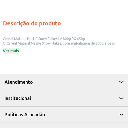
Descrição do produto
Cereal Matinal Nestlé Snow Flakes LV 800g PG 650g
O Cereal Matinal Nestlé Snow Flakes, com embalagem de 800g e peso
líquido de 650g, é uma opção para quem busca um café da manhã prático e
Ver mais
saboroso. Ideal para começar o dia com energia, o cereal pode ser
consumido com leite, iogurte ou como parte de outras receitas.
Dicas de Uso:
Combine com leite e frutas para um café da manhã equilibrado.
Utilize como ingrediente em receitas de sobremesas, como barras de
cereal caseiras.
Sirva em lanchonetes e padarias como parte de um café da manhã ou
Atendimento
lanche rápido.
O Cereal Matinal Nestlé Snow Flakes é uma escolha versátil para o consumo
diário, oferecendo uma opção saborosa para diferentes momentos do dia.
Institucional
Políticas Atacadão