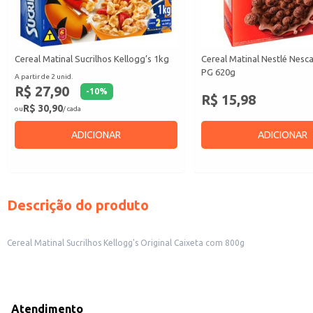
Cereal Matinal Sucrilhos Kellogg’s 1kg
Cereal Matinal Nestlé Nesc
PG 620g
A partir de 2 unid.
R$ 27,90
-
10
%
R$ 15,98
R$ 30,90
ou
/ cada
ADICIONAR
ADICIONAR
Descrição do produto
Cereal Matinal Sucrilhos Kellogg's Original Caixeta com 800g
Atendimento