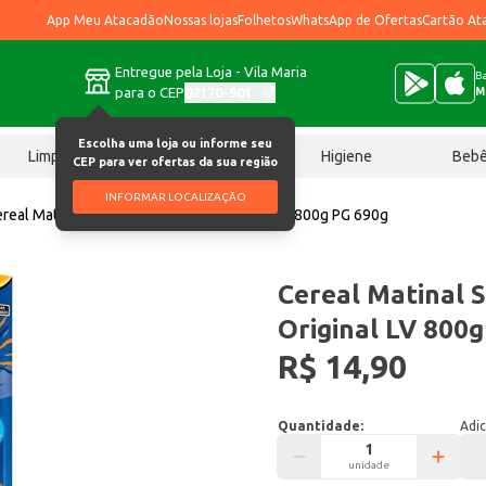
App Meu Atacadão
Nossas lojas
Folhetos
WhatsApp de Ofertas
Cartão At
Entregue pela Loja - Vila Maria
Ba
para o CEP
02170-901
M
Escolha uma loja ou informe seu
Limpeza
Chocolates
Higiene
Beb
CEP para ver ofertas da sua região
INFORMAR LOCALIZAÇÃO
real Matinal Sucrilhos Kellogg's Original LV 800g PG 690g
Cereal Matinal S
Original LV 800
R$ 14,90
Quantidade:
Adic
unidade