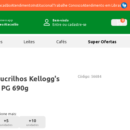
acadão
Atendimento
Institucional
Trabalhe Conosco
Atendimento em Libras
ixe o app
0
Bem-vindo
Entre ou cadastre-se
eu Atacadão
ês
Leites
Cafés
Super Ofertas
Código:
56684
ucrilhos Kellogg's
g PG 690g
ione mais:
+
5
+
10
unidades
unidades