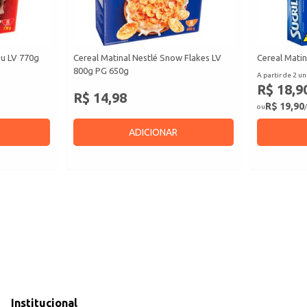
au LV 770g
Cereal Matinal Nestlé Snow Flakes LV
Cereal Matin
800g PG 650g
A partir de 2 un
R$ 18,9
R$ 14,98
R$ 19,90
ou
/
ADICIONAR
Institucional