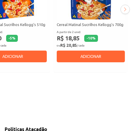
al Sucrilhos Kellogg’s 510g
Cereal Matinal Sucrilhos Kellogg's 700g
id.
A partir de 2 unid.
0
R$ 18,85
-
5
%
-
10
%
R$ 20,85
 cada
ou
/ cada
ADICIONAR
ADICIONAR
Políticas Atacadão