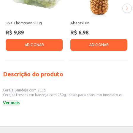
Uva Thompson 500g
Abacaxi un
R$ 9,89
R$ 6,98
ADICIONAR
ADICIONAR
Descrição do produto
Cereja Bandeja com 250g
Cerejas frescas em bandeja com 250g, ideais para consumo imediato ou
utilização em diversas receitas. A praticidade da bandeja facilita o
Ver mais
manuseio e armazenamento, sendo uma opção conveniente para o dia a
dia.
Peso: 250g
Marca: Atacadão S/A
Categoria: Fruta fresca
Dicas de Uso:
Consumo in natura: Saboreie as cerejas frescas como um lanche saudável e