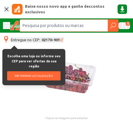
Baixe nosso novo app e ganhe descontos
exclusivos
0
Entregue no CEP:
02170-901
Escolha uma loja ou informe seu
CEP para ver ofertas da sua
região
INFORMAR LOCALIZAÇÃO
Clique na imagem para ampliar.