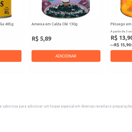
lia 485g
Ameixa em Calda Olé 130g
Pêssego em 
A partir de 3 un
R$ 13,9
R$ 5,89
R$ 15,90
ou
/
ADICIONAR
 saborosa para adicionar um toque especial em diversas receitas e preparaçõe