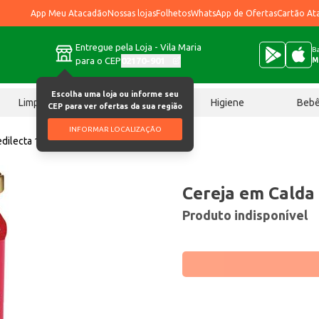
App Meu Atacadão
Nossas lojas
Folhetos
WhatsApp de Ofertas
Cartão At
Entregue pela Loja - Vila Maria
Ba
para o CEP
02170-901
M
Escolha uma loja ou informe seu
Limpeza
Chocolates
Higiene
Beb
CEP para ver ofertas da sua região
INFORMAR LOCALIZAÇÃO
edilecta 100g
Cereja em Calda
Produto indisponível