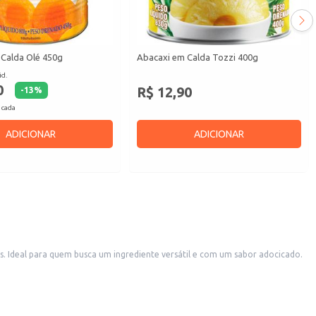
Calda Olé 450g
Abacaxi em Calda Tozzi 400g
id.
0
R$ 12,90
-
13
%
 cada
ADICIONAR
ADICIONAR
s. Ideal para quem busca um ingrediente versátil e com um sabor adocicado.