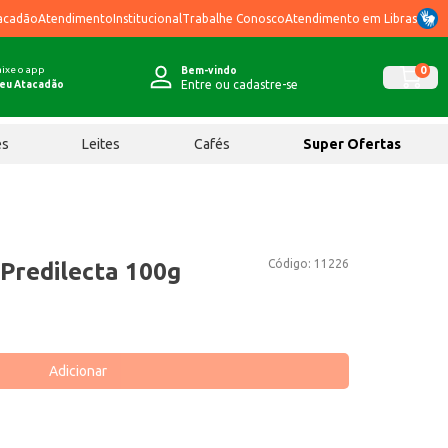
acadão
Atendimento
Institucional
Trabalhe Conosco
Atendimento em Libras
ixe o app
0
Bem-vindo
Entre ou cadastre-se
eu Atacadão
ês
Leites
Cafés
Super Ofertas
Código:
11226
 Predilecta 100g
Adicionar