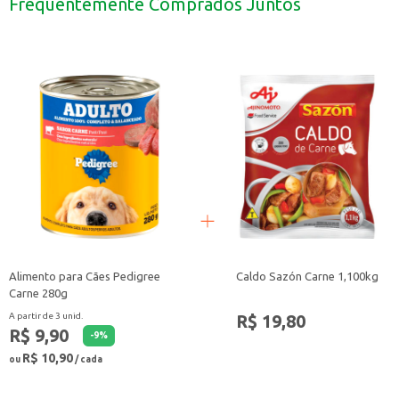
Frequentemente Comprados Juntos
A Cereja em Calda Predilecta é uma escolha que agrega sabor e beleza às sua
Alimento para Cães Pedigree
Caldo Sazón Carne 1,100kg
Carne 280g
R$ 19,80
A partir de 3 unid.
R$ 9,90
-
9
%
R$ 10,90
ou
/ cada