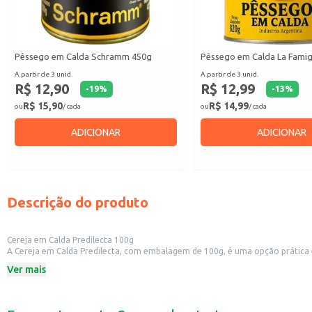
Pêssego em Calda Schramm 450g
Pêssego em Calda La Famig
A partir de 3 unid.
A partir de 3 unid.
R$ 12,90
R$ 12,99
-
19
%
-
13
%
R$ 15,90
R$ 14,99
ou
/ cada
ou
/ cada
ADICIONAR
ADICIONAR
Descrição do produto
Cereja em Calda Predilecta 100g
A Cereja em Calda Predilecta, com embalagem de 100g, é uma opção prática e
Dicas de Uso:
Ver mais
Decore bolos, tortas e sobremesas.
Adicione a coquetéis e drinks.
Utilize em receitas de pavês e mousses.
Sirva com sorvetes e outras sobremesas geladas.