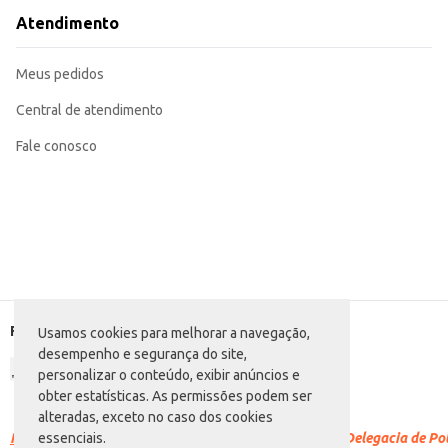
Atendimento
Meus pedidos
Central de atendimento
Fale conosco
Formas de pagamento
Usamos cookies para melhorar a navegação,
desempenho e segurança do site,
personalizar o conteúdo, exibir anúncios e
obter estatísticas. As permissões podem ser
alteradas, exceto no caso dos cookies
Racismo é crime.
Denuncie. Disque 100 ou procure a Delegacia de Polí
essenciais.