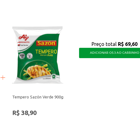
s criações, seja para uso doméstico ou para incrementar o cardápio de seu est
Preço total
R$ 69,60
ADICIONAR OS 3 AO CARRINHO
Tempero Sazón Verde 900g
R$ 38,90