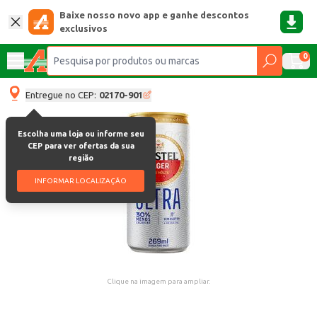
Baixe nosso novo app e ganhe descontos
exclusivos
0
Entregue no CEP:
02170-901
Escolha uma loja ou informe seu
CEP para ver ofertas da sua
região
INFORMAR LOCALIZAÇÃO
Clique na imagem para ampliar.