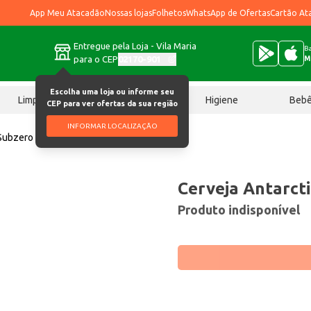
App Meu Atacadão
Nossas lojas
Folhetos
WhatsApp de Ofertas
Cartão At
Entregue pela Loja - Vila Maria
Ba
para o CEP
02170-901
M
Escolha uma loja ou informe seu
Limpeza
Chocolates
Higiene
Beb
CEP para ver ofertas da sua região
INFORMAR LOCALIZAÇÃO
 Subzero 269ml
Cerveja Antarct
Produto indisponível