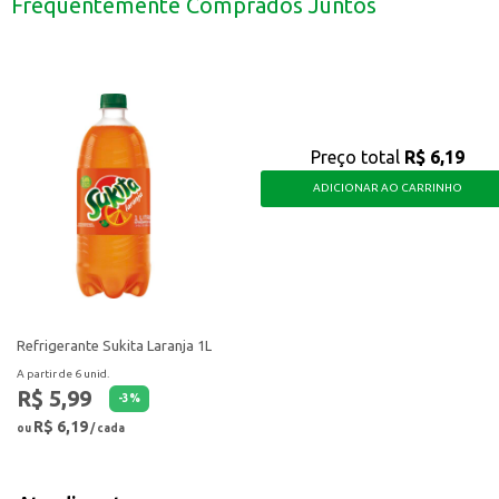
Frequentemente Comprados Juntos
Revenda em mercados e estabelecimentos comerciais.
A Antarctica Subzero 269ml é uma escolha que combina tradição e praticida
Preço total
R$ 6,19
ADICIONAR AO CARRINHO
Refrigerante Sukita Laranja 1L
A partir de 6 unid.
R$ 5,99
-
3
%
R$ 6,19
ou
/ cada