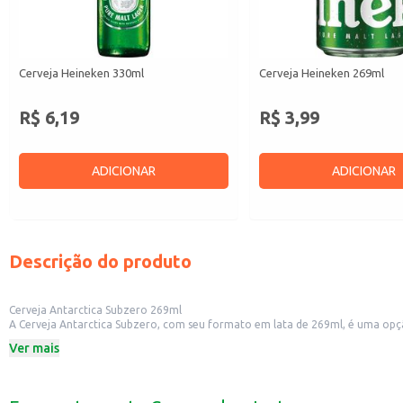
Cerveja Heineken 330ml
Cerveja Heineken 269ml
R$ 6,19
R$ 3,99
ADICIONAR
ADICIONAR
Descrição do produto
Cerveja Antarctica Subzero 269ml
A Cerveja Antarctica Subzero, com seu formato em lata de 269ml, é uma opçã
diferentes paladares.
Ver mais
Perfeita para:
Reuniões com amigos e familiares.
Acompanhar refeições leves e petiscos.
Ser consumida em bares e restaurantes.