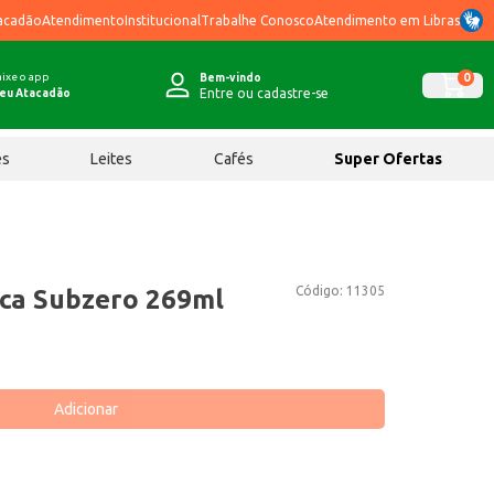
acadão
Atendimento
Institucional
Trabalhe Conosco
Atendimento em Libras
ixe o app
0
Bem-vindo
Entre ou cadastre-se
eu Atacadão
ês
Leites
Cafés
Super Ofertas
Código:
11305
ica Subzero 269ml
Adicionar