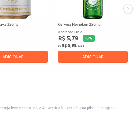
pava 350ml
Cerveja Heineken 250ml
A partir de 6 unid.
R$ 5,79
-
3
%
R$ 5,99
ou
/ cada
ADICIONAR
ADICIONAR
rveja leve e saborosa, a Antarctica Subzero é uma pilsen que agrada