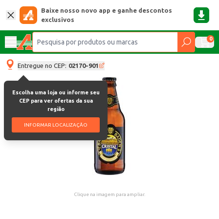
Baixe nosso novo app e ganhe descontos
exclusivos
0
Entregue no CEP:
02170-901
Escolha uma loja ou informe seu
CEP para ver ofertas da sua
região
INFORMAR LOCALIZAÇÃO
Clique na imagem para ampliar.