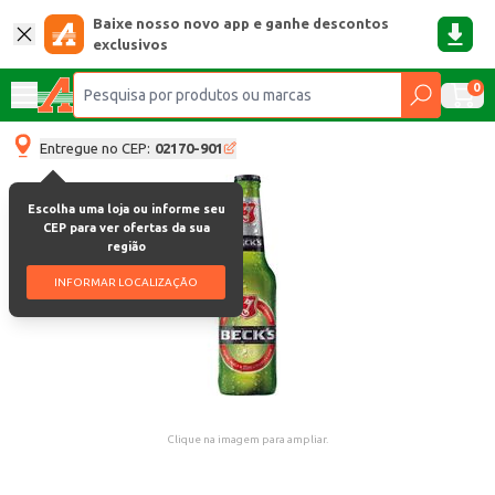
Baixe nosso novo app e ganhe descontos
exclusivos
0
Entregue no CEP:
02170-901
Escolha uma loja ou informe seu
CEP para ver ofertas da sua
região
INFORMAR LOCALIZAÇÃO
Clique na imagem para ampliar.