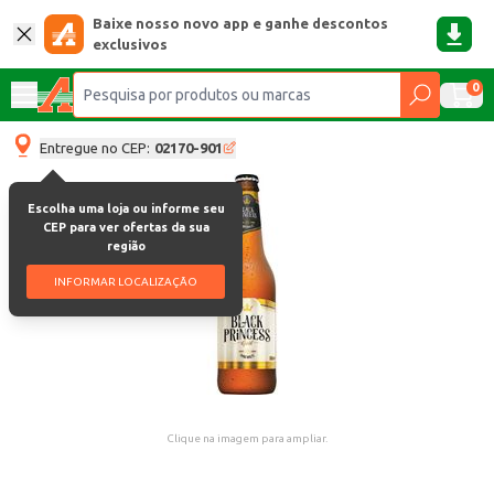
Baixe nosso novo app e ganhe descontos
exclusivos
0
Entregue no CEP:
02170-901
Escolha uma loja ou informe seu
CEP para ver ofertas da sua
região
INFORMAR LOCALIZAÇÃO
Clique na imagem para ampliar.