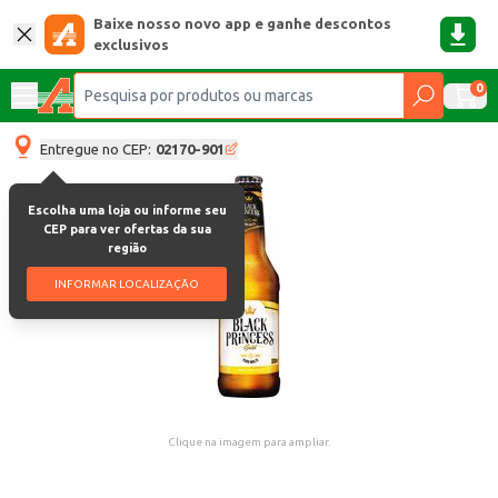
Baixe nosso novo app e ganhe descontos
exclusivos
0
Entregue no CEP:
02170-901
Escolha uma loja ou informe seu
CEP para ver ofertas da sua
região
INFORMAR LOCALIZAÇÃO
Clique na imagem para ampliar.