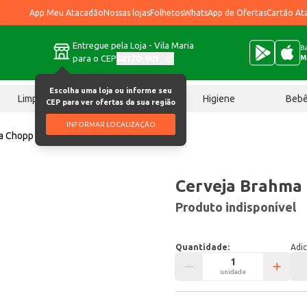
App Meu Atacadão
Nossas lojas
Folhetos
WhatsApp de Ofertas
Cartão At
Entregue pela Loja - Vila Maria
Ba
para o CEP
02170-901
M
Escolha uma loja ou informe seu
Limpeza
Chocolates
Higiene
Beb
CEP para ver ofertas da sua região
INFORMAR LOCALIZAÇÃO
a Chopp Zero 355ml
Cerveja Brahma
Produto indisponível
Quantidade:
Adic
unidade