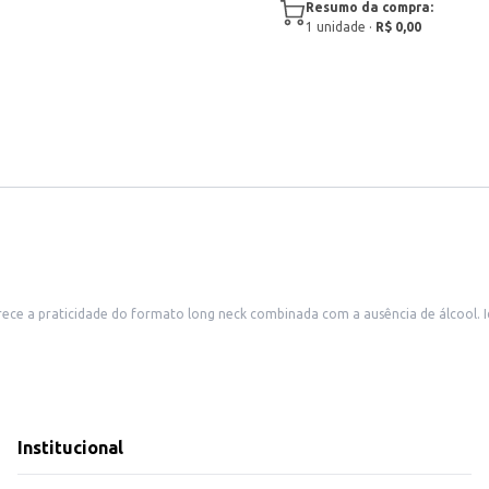
Resumo da compra:
1
unidade
·
R$ 0,00
neck combinada com a ausência de álcool. Ideal para quem busca uma opção refrescante sem comprometer o sabor
 para consumo individual ou para compor um mix de bebidas em diversos estabelecimentos.
recem variedade de bebidas.
 a um público que busca opções sem álcool.
as é desejado.
rosa e sem álcool para momentos de lazer.
p, sem a presença de álcool, garantindo uma opção versátil para diferentes p
Institucional