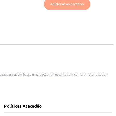
Adicionar ao carrinho
úblicos e ocasiões. Sua praticidade e sabor contribuem para uma experiência
Políticas Atacadão