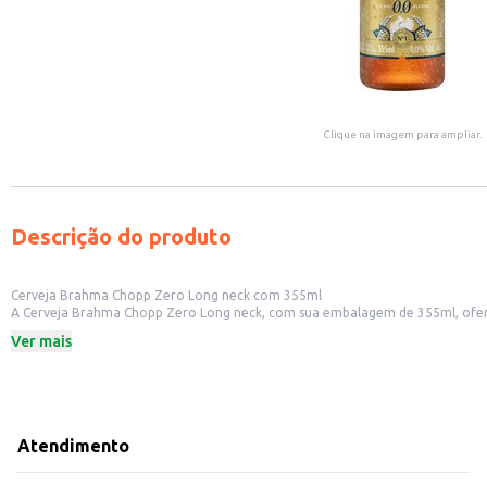
Clique na imagem para ampliar.
Descrição do produto
Cerveja Brahma Chopp Zero Long neck com 355ml
A Cerveja Brahma Chopp Zero Long neck, com sua embalagem de 355ml, oferece a praticidade do formato long 
característico da Brahma Chopp. Seu formato é perfeito
Ver mais
Dicas de uso:
Serve como opção refrescante em bares, restaurantes e lanchonetes que ofe
Adequada para revenda em mercados, mercearias e conveniências, atendendo
Ideal para eventos e ocasiões onde o consumo moderado de bebidas alcoólic
Uma boa escolha para consumo doméstico, oferecendo uma alternativa sabo
A Cerveja Brahma Chopp Zero proporciona a experiência do sabor Brahma Chop
Atendimento
de consumo agradável e satisfatória.
Marca: Brahma
Departamento: Bebidas