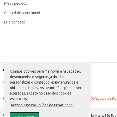
Meus pedidos
Categoria: Cerveja sem álcool
Conteúdo: 355ml
EAN: 7891149104956
Central de atendimento
Fale conosco
Formas de pagamento
Usamos cookies para melhorar a navegação,
desempenho e segurança do site,
personalizar o conteúdo, exibir anúncios e
obter estatísticas. As permissões podem ser
alteradas, exceto no caso dos cookies
Racismo é crime.
Denuncie. Disque 100 ou procure a Delegacia de Polí
essenciais.
Acesse a nossa Política de Privacidade.
Atacadão S.A.
Avenida Morvan Dias de Figueiredo, 6169, Vila Maria, São Paul
Aceitar todos