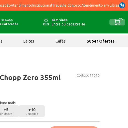
acadão
Atendimento
Institucional
Trabalhe Conosco
Atendimento em Libras
ixe o app
Bem-vindo
Entre ou cadastre-se
eu Atacadão
ês
Leites
Cafés
Super Ofertas
Código:
11616
 Chopp Zero 355ml
ione mais:
+
5
+
10
unidades
unidades