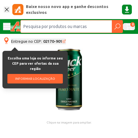
Baixe nosso novo app e ganhe descontos
exclusivos
0
Entregue no CEP:
02170-901
Escolha uma loja ou informe seu
CEP para ver ofertas da sua
região
INFORMAR LOCALIZAÇÃO
Clique na imagem para ampliar.