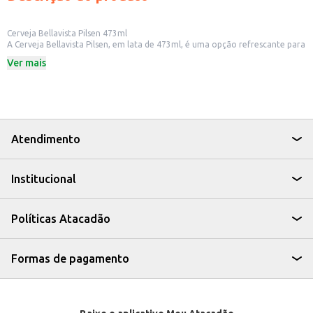
Cerveja Bellavista Pilsen 473ml
A Cerveja Bellavista Pilsen, em lata de 473ml, é uma opção refrescante para
quem aprecia uma cerveja leve e saborosa. Ideal para diversos momentos,
Ver mais
desde um encontro com amigos até o acompanhamento de refeições.
Dicas de Uso:
Perfeita para acompanhar petiscos e pratos leves.
Ideal para churrascos e confraternizações.
Uma boa pedida para bares e restaurantes que buscam oferecer uma
cerveja Pilsen de qualidade aos seus clientes.
Excelente para revenda em mercados e estabelecimentos comerciais.
Atendimento
A Cerveja Bellavista Pilsen é uma escolha versátil que agrada diferentes
paladares, proporcionando momentos de prazer e descontração.
Institucional
Políticas Atacadão
Formas de pagamento