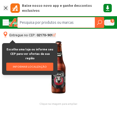
Baixe nosso novo app e ganhe descontos
exclusivos
0
Entregue no CEP:
02170-901
Escolha uma loja ou informe seu
CEP para ver ofertas da sua
região
INFORMAR LOCALIZAÇÃO
Clique na imagem para ampliar.