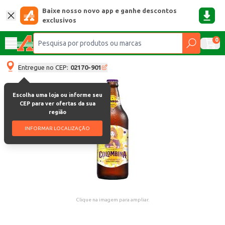
Baixe nosso novo app e ganhe descontos
exclusivos
0
Entregue no CEP:
02170-901
Escolha uma loja ou informe seu
CEP para ver ofertas da sua
região
INFORMAR LOCALIZAÇÃO
Clique na imagem para ampliar.