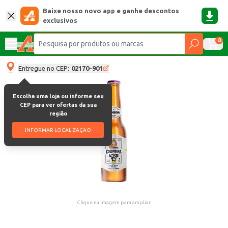
Baixe nosso novo app e ganhe descontos
exclusivos
0
Entregue no CEP:
02170-901
Escolha uma loja ou informe seu
CEP para ver ofertas da sua
região
INFORMAR LOCALIZAÇÃO
Clique na imagem para ampliar.