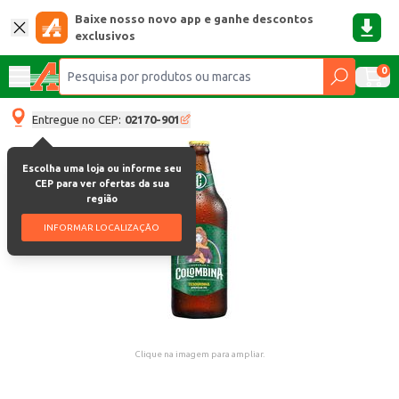
Baixe nosso novo app e ganhe descontos
exclusivos
0
Entregue no CEP:
02170-901
Escolha uma loja ou informe seu
CEP para ver ofertas da sua
região
INFORMAR LOCALIZAÇÃO
Clique na imagem para ampliar.