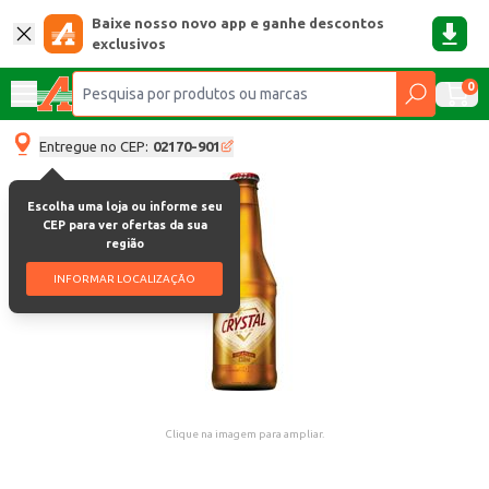
Baixe nosso novo app e ganhe descontos
exclusivos
0
Entregue no CEP:
02170-901
Escolha uma loja ou informe seu
CEP para ver ofertas da sua
região
INFORMAR LOCALIZAÇÃO
Clique na imagem para ampliar.