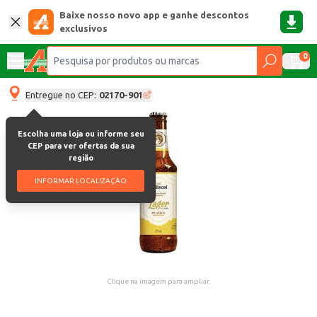
Baixe nosso novo app e ganhe descontos
exclusivos
0
Entregue no CEP:
02170-901
Escolha uma loja ou informe seu
CEP para ver ofertas da sua
região
INFORMAR LOCALIZAÇÃO
Clique na imagem para ampliar.