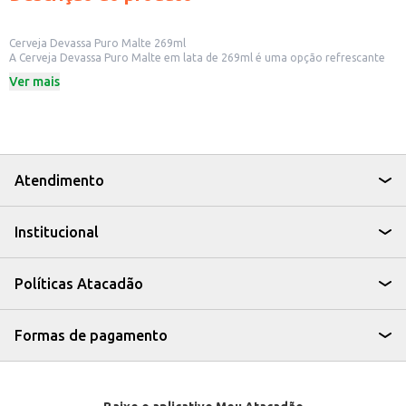
Cerveja Devassa Puro Malte 269ml
A Cerveja Devassa Puro Malte em lata de 269ml é uma opção refrescante
para quem aprecia uma cerveja com sabor leve e marcante. Ideal para
Ver mais
consumo individual ou para compartilhar em momentos de descontração,
a Devassa Puro Malte é produzida com ingredientes selecionados,
garantindo um paladar equilibrado.
Dicas de Uso:
Perfeita para acompanhar petiscos em happy hours.
Ideal para eventos e confraternizações.
Uma boa pedida para quem busca uma cerveja para o dia a dia.
Atendimento
A Cerveja Devassa Puro Malte 269ml é uma escolha prática e saborosa para
quem busca uma cerveja de qualidade para diversos momentos.
Institucional
Políticas Atacadão
Formas de pagamento