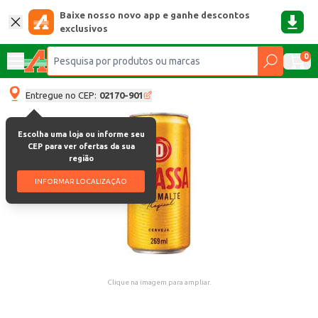
Baixe nosso novo app e ganhe descontos
exclusivos
0
Entregue no CEP:
02170-901
Escolha uma loja ou informe seu
CEP para ver ofertas da sua
região
INFORMAR LOCALIZAÇÃO
Clique na imagem para ampliar.