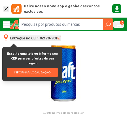
Baixe nosso novo app e ganhe descontos
exclusivos
0
Entregue no CEP:
02170-901
Escolha uma loja ou informe seu
CEP para ver ofertas da sua
região
INFORMAR LOCALIZAÇÃO
Clique na imagem para ampliar.