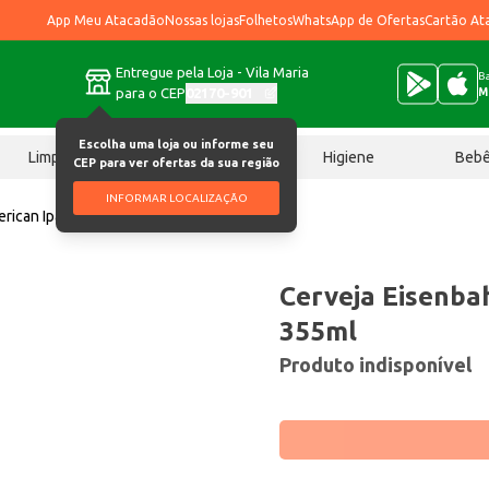
App Meu Atacadão
Nossas lojas
Folhetos
WhatsApp de Ofertas
Cartão At
Entregue pela Loja - Vila Maria
Ba
para o CEP
02170-901
M
Escolha uma loja ou informe seu
Limpeza
Chocolates
Higiene
Beb
CEP para ver ofertas da sua região
INFORMAR LOCALIZAÇÃO
rican Ipa 355ml
Cerveja Eisenba
355ml
Produto indisponível