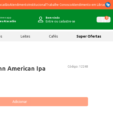
acadão
Atendimento
Institucional
Trabalhe Conosco
Atendimento em Libras
ixe o app
0
Bem-vindo
Entre ou cadastre-se
eu Atacadão
ês
Leites
Cafés
Super Ofertas
Código:
12248
hn American Ipa
Adicionar