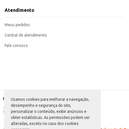
Uma opção conveniente para consumo pessoal em casa, em ocasiões especiais
A Eisenbahn American Ipa apresenta um perfil de sabor característico do estilo, oferecendo uma experiência de consumo satisfatória para apreciadores de cervejas artesanais. Sua embalagem individual facilita o manuse
Atendimento
transporte, tornando-a uma escolha eficiente para estabelecimentos comercia
Marca: Eisenbahn
Departamento: Bebidas
Meus pedidos
Categoria: Cerveja IPA
Conteúdo: 355ml
EAN: 62692997
Central de atendimento
Fale conosco
Formas de pagamento
Usamos cookies para melhorar a navegação,
desempenho e segurança do site,
personalizar o conteúdo, exibir anúncios e
obter estatísticas. As permissões podem ser
alteradas, exceto no caso dos cookies