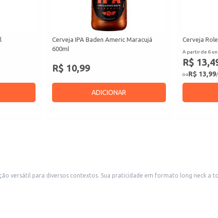
l
Cerveja IPA Baden Americ Maracujá
Cerveja Role
600ml
A partir de 6 un
R$ 13,4
R$ 10,99
R$ 13,99
ou
/
ADICIONAR
na ideal para revenda em bares, restaurantes, mercearias e conveniências,
a um público que aprecia cervejas artesanais de qualidade. Também é uma excelente escolha para consumo doméstico, 
riedade aos seus clientes.