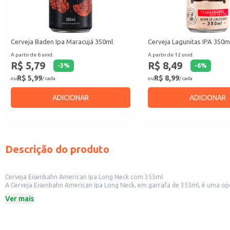
Cerveja Baden Ipa Maracujá 350ml
Cerveja Lagunitas IPA 350m
A partir de 6 unid.
A partir de 12 unid.
R$ 5,79
R$ 8,49
-
3
%
-
6
%
R$ 5,99
R$ 8,99
ou
/ cada
ou
/ cada
ADICIONAR
ADICIONAR
Descrição do produto
Cerveja Eisenbahn American Ipa Long Neck com 355ml
A Cerveja Eisenbahn American Ipa Long Neck, em garrafa de 355ml, é uma opção versátil para diversos contextos. Sua praticidade em formato long neck a tor
atendendo 
Ver mais
Dicas de Uso:
Sirva gelada para realçar o sabor e o aroma.
Combine com petiscos como carnes grelhadas, queijos fortes e pizzas.
Ideal para compor o cardápio de bares e restaurantes que buscam oferecer va