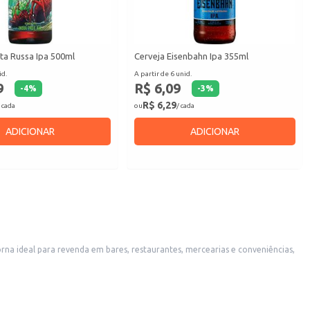
ta Russa Ipa 500ml
Cerveja Eisenbahn Ipa 355ml
id.
A partir de 6 unid.
9
R$ 6,09
-
4
%
-
3
%
R$ 6,29
 cada
ou
/ cada
ADICIONAR
ADICIONAR
seja em momentos de relaxamento ou em encontros com amigos.