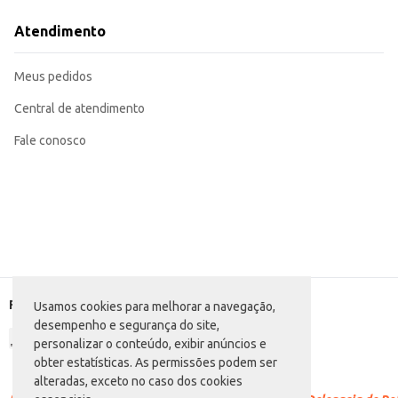
Uma opção conveniente para consumo em casa, em momentos de lazer e con
A Cerveja Eisenbahn One Way oferece uma experiência de consumo equilibrad
Atendimento
aprecia uma boa cerveja em casa. Sua embalagem de 600ml proporciona prat
Marca: Eisenbahn
Departamento: Bebidas
Meus pedidos
Categoria: Cerveja pilsen
Conteúdo: 600ml
EAN: 56163959
Central de atendimento
Fale conosco
Formas de pagamento
Usamos cookies para melhorar a navegação,
desempenho e segurança do site,
personalizar o conteúdo, exibir anúncios e
obter estatísticas. As permissões podem ser
alteradas, exceto no caso dos cookies