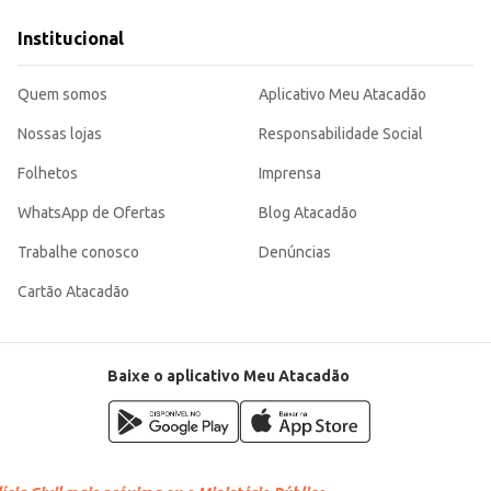
vívio.
a e agradável, atendendo tanto às necessidades de estabelecimentos comerciai
Institucional
icidade e um bom custo-benefício.
Quem somos
Aplicativo Meu Atacadão
Nossas lojas
Responsabilidade Social
Folhetos
Imprensa
WhatsApp de Ofertas
Blog Atacadão
Trabalhe conosco
Denúncias
Cartão Atacadão
Baixe o aplicativo Meu Atacadão