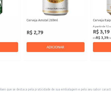
Cerveja Amstel 269ml
Cerveja Itai
A partir de 12 u
R$ 3,19
R$ 2,79
R$ 3,39
ou
/ 
ADICIONAR
dade de sua embalagem e pelo seu sabor característico. Ideal para estabelecimentos comerciais como bares, re
consumo doméstico em ocasiões especiais ou para compartilhar com amigos.