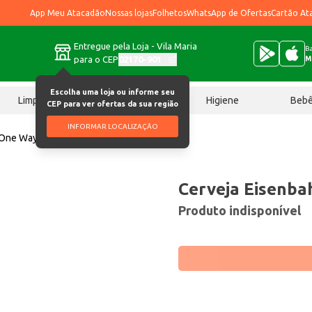
App Meu Atacadão
Nossas lojas
Folhetos
WhatsApp de Ofertas
Cartão At
Entregue pela Loja - Vila Maria
Ba
para o CEP
02170-901
M
Escolha uma loja ou informe seu
Limpeza
Chocolates
Higiene
Beb
CEP para ver ofertas da sua região
INFORMAR LOCALIZAÇÃO
 One Way 600ml
Cerveja Eisenb
Produto indisponível