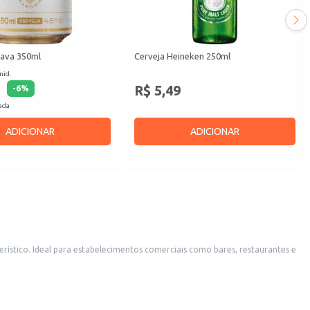
pava 350ml
Cerveja Heineken 250ml
nid.
R$ 5,49
-
6
%
cada
ADICIONAR
ADICIONAR
staurantes e