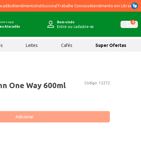
acadão
Atendimento
Institucional
Trabalhe Conosco
Atendimento em Libras
ixe o app
0
Bem-vindo
Entre ou cadastre-se
eu Atacadão
ês
Leites
Cafés
Super Ofertas
Código:
12272
ahn One Way 600ml
Adicionar