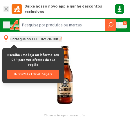
Baixe nosso novo app e ganhe descontos
exclusivos
0
Entregue no CEP:
02170-901
Escolha uma loja ou informe seu
CEP para ver ofertas da sua
região
INFORMAR LOCALIZAÇÃO
Clique na imagem para ampliar.