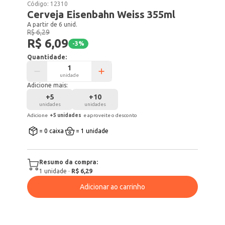
Código:
12310
Cerveja Eisenbahn Weiss 355ml
A partir de 6 unid.
R$ 6,29
R$ 6,09
-
3
%
Quantidade:
unidade
Adicione mais:
+
5
+
10
unidades
unidades
Adicione
+
5
unidade
s
e aproveite o desconto
= 0 caixa
= 1 unidade
Resumo da compra:
1
unidade
·
R$ 6,29
Adicionar ao carrinho