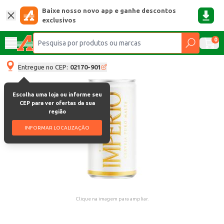
Baixe nosso novo app e ganhe descontos
exclusivos
0
Entregue no CEP:
02170-901
Escolha uma loja ou informe seu
CEP para ver ofertas da sua
região
INFORMAR LOCALIZAÇÃO
Clique na imagem para ampliar.