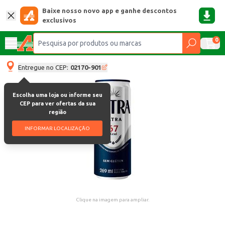
Baixe nosso novo app e ganhe descontos
exclusivos
0
Entregue no CEP:
02170-901
Escolha uma loja ou informe seu
CEP para ver ofertas da sua
região
INFORMAR LOCALIZAÇÃO
Clique na imagem para ampliar.