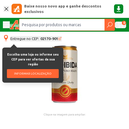
Baixe nosso novo app e ganhe descontos
exclusivos
0
Entregue no CEP:
02170-901
Escolha uma loja ou informe seu
CEP para ver ofertas da sua
região
INFORMAR LOCALIZAÇÃO
Clique na imagem para ampliar.