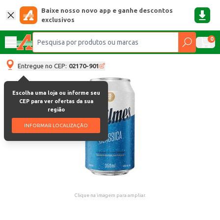
Baixe nosso novo app e ganhe descontos
exclusivos
0
Entregue no CEP:
02170-901
Escolha uma loja ou informe seu
CEP para ver ofertas da sua
região
INFORMAR LOCALIZAÇÃO
Clique na imagem para ampliar.