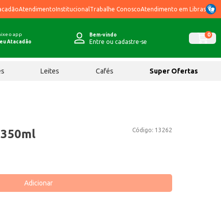
acadão
Atendimento
Institucional
Trabalhe Conosco
Atendimento em Libras
ixe o app
0
Bem-vindo
Entre ou cadastre-se
eu Atacadão
ês
Leites
Cafés
Super Ofertas
Código:
13262
 350ml
Adicionar