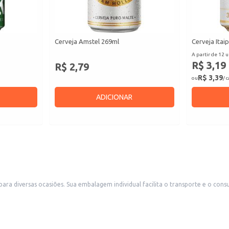
Cerveja Amstel 269ml
Cerveja Itai
A partir de 12 u
R$ 3,19
R$ 2,79
R$ 3,39
ou
/ 
ADICIONAR
a conveniente para bares, restaurantes, conveniências
boa opção para consumo doméstico em eventos e reuniões informais.