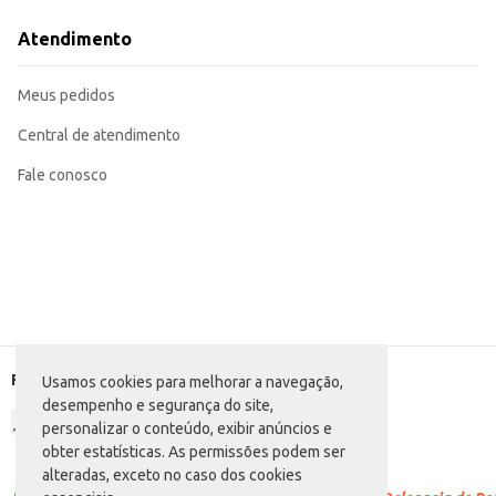
Adequada para revenda em supermercados, mercearias e lojas de conveniênc
A Cerveja Serrana em lata de 350ml oferece praticidade e um produto de qual
Atendimento
convenientes e de fácil manuseio.
Marca: Serrana
Departamento: Bebidas
Meus pedidos
Categoria: Cerveja pilsen
Conteúdo: 350ml
EAN: 7891991008518
Central de atendimento
Fale conosco
Formas de pagamento
Usamos cookies para melhorar a navegação,
desempenho e segurança do site,
personalizar o conteúdo, exibir anúncios e
obter estatísticas. As permissões podem ser
alteradas, exceto no caso dos cookies