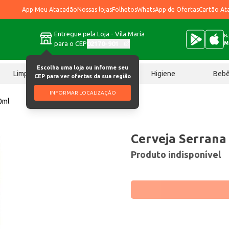
App Meu Atacadão
Nossas lojas
Folhetos
WhatsApp de Ofertas
Cartão At
Entregue pela Loja - Vila Maria
Ba
para o CEP
02170-901
M
Escolha uma loja ou informe seu
Limpeza
Chocolates
Higiene
Beb
CEP para ver ofertas da sua região
INFORMAR LOCALIZAÇÃO
0ml
Cerveja Serrana
Produto indisponível