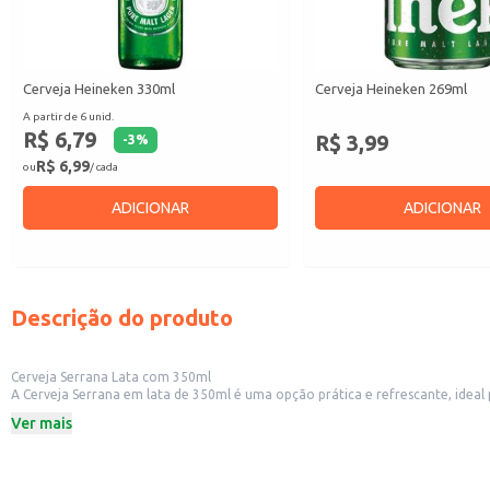
Cerveja Heineken 330ml
Cerveja Heineken 269ml
A partir de 6 unid.
R$ 6,79
R$ 3,99
-
3
%
R$ 6,99
ou
/ cada
ADICIONAR
ADICIONAR
Descrição do produto
Cerveja Serrana Lata com 350ml
A Cerveja Serrana em lata de 350ml é uma opção prática e refrescante, ideal para diversas ocasiões. Sua embalagem individual facilita o transporte e o consumo, sendo uma escolh
e outros estabelecimentos comerciais. Também é uma 
Ver mais
Dicas de uso:
Sirva gelada para melhor experiência.
Ideal para consumo individual ou em grupos menores.
Excelente opção para compor o cardápio de bares e restaurantes.