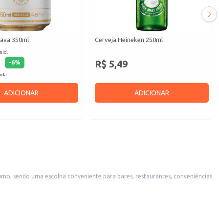
pava 350ml
Cerveja Heineken 250ml
nid.
R$ 5,49
-
6
%
cada
ADICIONAR
ADICIONAR