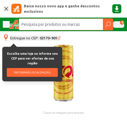
Baixe nosso novo app e ganhe descontos
exclusivos
0
Entregue no CEP:
02170-901
Escolha uma loja ou informe seu
CEP para ver ofertas da sua
região
INFORMAR LOCALIZAÇÃO
Clique na imagem para ampliar.