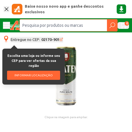
Baixe nosso novo app e ganhe descontos
exclusivos
0
Entregue no CEP:
02170-901
Escolha uma loja ou informe seu
CEP para ver ofertas da sua
região
INFORMAR LOCALIZAÇÃO
Clique na imagem para ampliar.