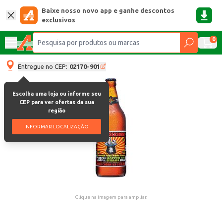
Baixe nosso novo app e ganhe descontos
exclusivos
0
Entregue no CEP:
02170-901
Escolha uma loja ou informe seu
CEP para ver ofertas da sua
região
INFORMAR LOCALIZAÇÃO
Clique na imagem para ampliar.