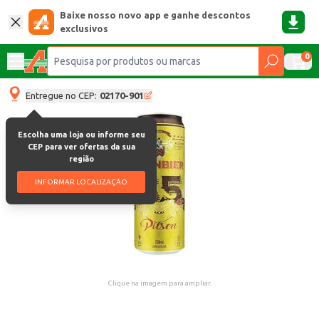
Baixe nosso novo app e ganhe descontos
exclusivos
0
Entregue no CEP:
02170-901
Escolha uma loja ou informe seu
CEP para ver ofertas da sua
região
INFORMAR LOCALIZAÇÃO
Clique na imagem para ampliar.