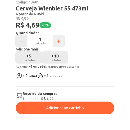
Código:
13601
Cerveja Wienbier 55 473ml
A partir de 6 unid.
R$ 4,99
R$ 4,69
-
6
%
Quantidade:
unidade
Adicione mais:
+
5
+
10
unidades
unidades
Adicione
+
5
unidade
s
e aproveite o desconto
= 0 caixa
= 1 unidade
Resumo da compra:
1
unidade
·
R$ 4,99
Adicionar ao carrinho