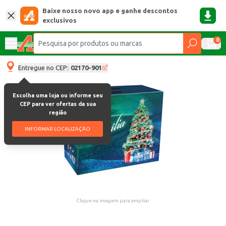
Baixe nosso novo app e ganhe descontos
exclusivos
0
Entregue no CEP:
02170-901
Escolha uma loja ou informe seu
CEP para ver ofertas da sua
região
INFORMAR LOCALIZAÇÃO
Clique na imagem para ampliar.