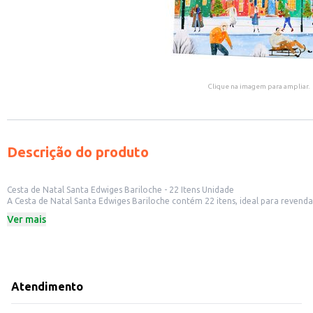
Clique na imagem para ampliar.
Descrição do produto
Cesta de Natal Santa Edwiges Bariloche - 22 Itens Unidade
A Cesta de Natal Santa Edwiges Bariloche contém 22 itens, ideal para revend
Ver mais
Dicas de Uso:
Ideal para revenda em estabelecimentos comerciais durante o período natali
Adequada para presentear clientes, colaboradores ou parceiros de negócios.
Uma opção prática e completa para presentear em ocasiões especiais.
A Cesta de Natal Santa Edwiges Bariloche oferece uma solução eficiente pa
Marca: Santa Edwiges
Atendimento
Departamento: Mercearia
Categoria: Cesta de natal
Conteúdo: 22 Itens