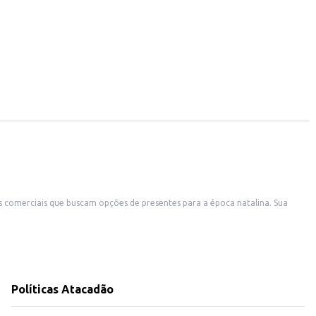
comerciais que buscam opções de presentes para a época natalina. Sua
e um presente completo. A cesta também pode ser uma opção para presentear funcionários ou clientes especiais.
r, garantindo satisfação tanto para o comprador quanto para o presenteado.
Políticas Atacadão