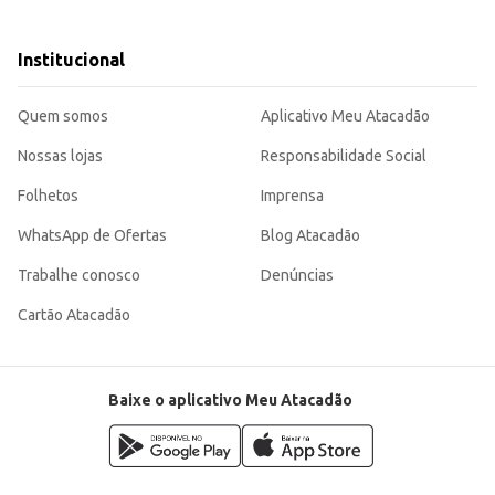
rciais.
Institucional
 pelos clientes.
Quem somos
Aplicativo Meu Atacadão
a da sua gôndola.
nizada e atrativa dos seus produtos, otimizando o espaço e melhorando a expe
ara a organização de seus produtos.
Nossas lojas
Responsabilidade Social
Folhetos
Imprensa
WhatsApp de Ofertas
Blog Atacadão
Trabalhe conosco
Denúncias
Cartão Atacadão
Baixe o aplicativo Meu Atacadão