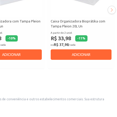
izadora com Tampa Pleion
Caixa Organizadora Bioprátika com
 un
Tampa Pleion 20L Un
id.
A partir de 2 unid.
8
R$ 33,98
-
10
%
-
11
%
R$ 37,98
 cada
ou
/ cada
ADICIONAR
ADICIONAR
s de conveniência e outros estabelecimentos comerciais. Sua estrutura