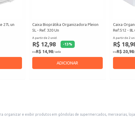
e 27L un
Caixa Bioprátika Organizadora Pleion
Caixa Organ
5L - Ref. 320 Un
Ref:512 - 8L
A partir de 2 unid.
A partir de 2 un
R$ 12,98
R$ 18,9
-
13
%
R$ 14,98
R$ 20,98
ou
/ cada
ou
/
ADICIONAR
ra organizar e exibir produtos em gôndolas de supermercados, mercearias, loja
colha do consumidor. Ideal para exposição de produtos de pequeno porte.
caso disponíveis)