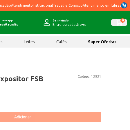
acadão
Atendimento
Institucional
Trabalhe Conosco
Atendimento em Libras
ixe o app
0
Bem-vindo
Entre ou cadastre-se
eu Atacadão
ês
Leites
Cafés
Super Ofertas
Código:
13931
xpositor FSB
Adicionar