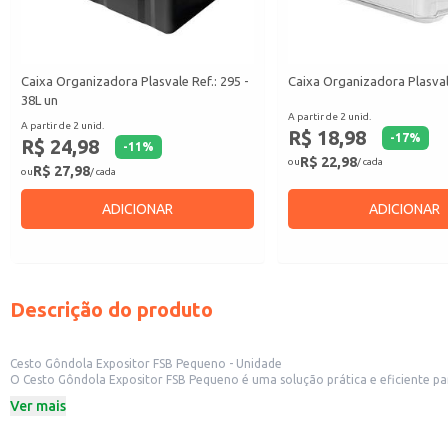
Caixa Organizadora Plasvale Ref.: 295 -
Caixa Organizadora Plasval
38L un
A partir de 2 unid.
A partir de 2 unid.
R$ 18,98
-
17
%
R$ 24,98
-
11
%
R$ 22,98
ou
/ cada
R$ 27,98
ou
/ cada
ADICIONAR
ADICIONAR
Descrição do produto
Cesto Gôndola Expositor FSB Pequeno - Unidade
O Cesto Gôndola Expositor FSB Pequeno é uma solução prática e eficiente pa
permite fácil visualização dos itens, otimizando o espaço e facilitando a es
Ver mais
Marca: FSB
Tamanho: Pequeno (especificações de dimensões devem ser adicionadas aqui 
Unidade: Vendido individualmente.