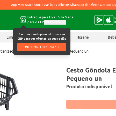
App Meu Atacadão
Nossas lojas
Folhetos
WhatsApp de Ofertas
Cartão At
Entregue pela Loja - Vila Maria
Ba
para o CEP
02170-901
M
Escolha uma loja ou informe seu
Limpeza
Chocolates
Higiene
Beb
CEP para ver ofertas da sua região
INFORMAR LOCALIZAÇÃO
rganizadora
Cesto Gôndola Expositor FSB Pequeno un
Cesto Gôndola E
Pequeno un
Produto indisponível