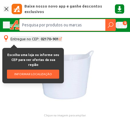
Baixe nosso novo app e ganhe descontos
exclusivos
0
Entregue no CEP:
02170-901
Escolha uma loja ou informe seu
CEP para ver ofertas da sua
região
INFORMAR LOCALIZAÇÃO
Clique na imagem para ampliar.