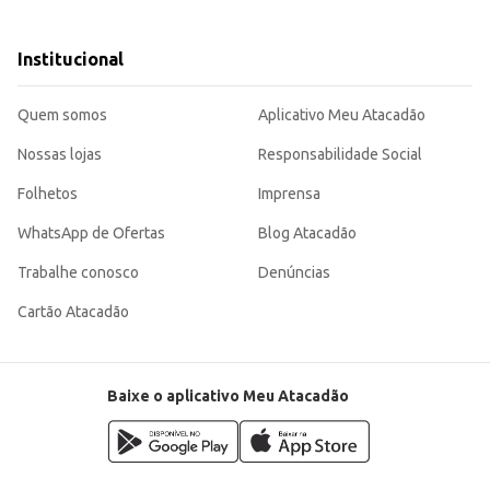
s frutas e ingredientes.
sa para o dia a dia.
Institucional
dimento, sendo uma escolha eficiente para quem busca uma bebida de qualidade e sabor agradá
lecimentos comerciais.
Quem somos
Aplicativo Meu Atacadão
Nossas lojas
Responsabilidade Social
Folhetos
Imprensa
WhatsApp de Ofertas
Blog Atacadão
Trabalhe conosco
Denúncias
Cartão Atacadão
Baixe o aplicativo Meu Atacadão