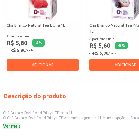
Chá Branco Natural Tea Lichia 1L
Chá Branco Natural Tea Pi
1L
A partir de 3 unid.
A partir de 3 unid.
R$ 5,60
-
5
%
R$ 5,60
-
5
%
R$ 5,90
ou
/ cada
R$ 5,90
ou
/ cada
ADICIONAR
ADICIONAR
Descrição do produto
Chá Branco Feel Good Pitaya TP com 1L
O Chá Branco Feel Good Pitaya TP em embalagem de 1L é uma opção prática e versátil para diversos contextos. Sua apresentação em embalagem de 1 litro o t
lojas de produtos naturais, que buscam oferecer uma bebida saudável e saborosa aos seus clientes. Também é uma excelente escolha para revenda em pequenos comércios, com
Ver mais
crescente por chás especiais.
Dicas de uso:
Sirva gelado para um refresco refrescante em dias quentes.