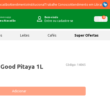
acadão
Atendimento
Institucional
Trabalhe Conosco
Atendimento em Libras
ixe o app
0
Bem-vindo
Entre ou cadastre-se
eu Atacadão
ês
Leites
Cafés
Super Ofertas
Código:
14065
 Good Pitaya 1L
Adicionar