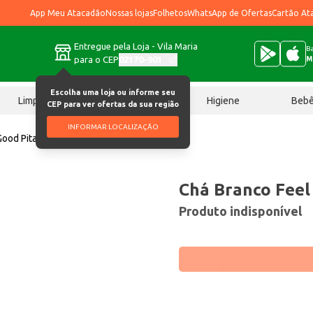
App Meu Atacadão
Nossas lojas
Folhetos
WhatsApp de Ofertas
Cartão At
Entregue pela Loja - Vila Maria
Ba
para o CEP
02170-901
M
Escolha uma loja ou informe seu
Limpeza
Chocolates
Higiene
Beb
CEP para ver ofertas da sua região
INFORMAR LOCALIZAÇÃO
Good Pitaya 1L
Chá Branco Feel
Produto indisponível