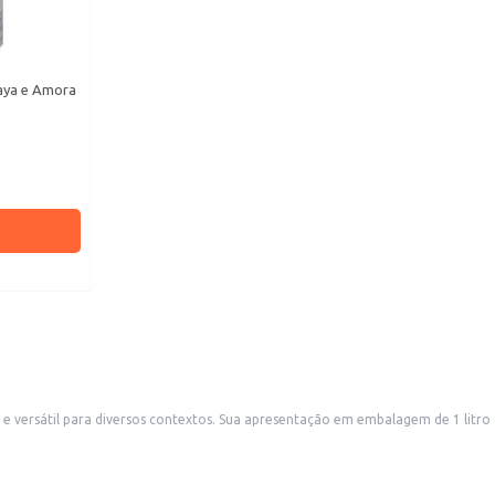
taya e Amora
orna ideal para estabelecimentos comerciais como restaurantes, cafés e
o mercearias e empórios, atendendo a uma demanda