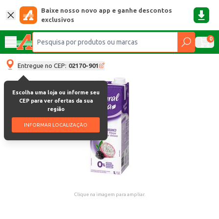
Baixe nosso novo app e ganhe descontos
exclusivos
0
Entregue no CEP:
02170-901
Escolha uma loja ou informe seu
CEP para ver ofertas da sua
região
INFORMAR LOCALIZAÇÃO
Clique na imagem para ampliar.