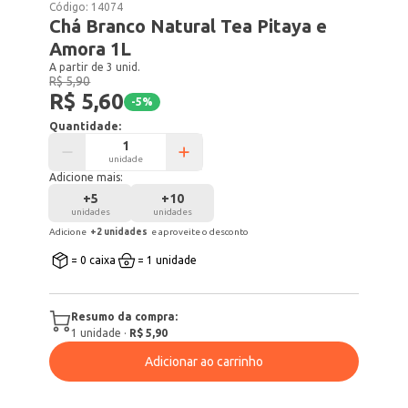
Código:
14074
Chá Branco Natural Tea Pitaya e
Amora 1L
A partir de 3 unid.
R$ 5,90
R$ 5,60
-
5
%
Quantidade:
unidade
Adicione mais:
+
5
+
10
unidades
unidades
Adicione
+
2
unidade
s
e aproveite o desconto
= 0 caixa
= 1 unidade
Resumo da compra:
1
unidade
·
R$ 5,90
Adicionar ao carrinho