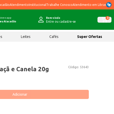
acadão
Atendimento
Institucional
Trabalhe Conosco
Atendimento em Libras
ixe o app
0
Bem-vindo
Entre ou cadastre-se
eu Atacadão
ês
Leites
Cafés
Super Ofertas
Código:
53643
açã e Canela 20g
Adicionar