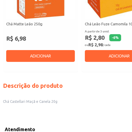
Chá Matte Leão 250g
Chá Leão Fuze Camomila 1
A partir de 3 unid.
R$ 2,80
R$ 6,98
-
6
%
R$ 2,98
ou
/ cada
ADICIONAR
ADICIONAR
Descrição do produto
Chá Castellari Maçã e Canela 20g
Atendimento