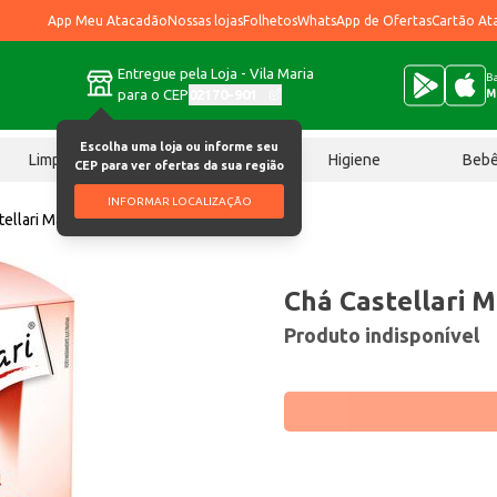
App Meu Atacadão
Nossas lojas
Folhetos
WhatsApp de Ofertas
Cartão At
Entregue pela Loja - Vila Maria
Ba
para o CEP
02170-901
M
Escolha uma loja ou informe seu
Limpeza
Chocolates
Higiene
Beb
CEP para ver ofertas da sua região
INFORMAR LOCALIZAÇÃO
tellari Maçã e Canela 20g
Chá Castellari M
Produto indisponível