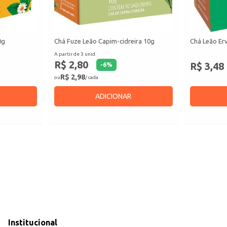
0g
Chá Fuze Leão Capim-cidreira 10g
Chá Leão Er
A partir de 3 unid.
R$ 2,80
R$ 3,48
-
6
%
R$ 2,98
ou
/ cada
ADICIONAR
Institucional