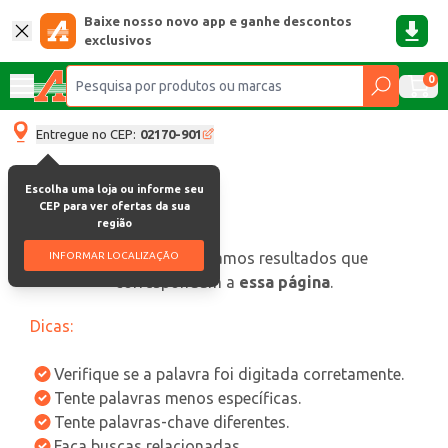
Baixe nosso novo app e ganhe descontos
exclusivos
0
Entregue no CEP:
02170-901
Escolha uma loja ou informe seu
CEP para ver ofertas da sua
região
oops, não encontramos resultados que
INFORMAR LOCALIZAÇÃO
correspondam a
essa página
.
Dicas:
Verifique se a palavra foi digitada corretamente.
Tente palavras menos específicas.
Tente palavras-chave diferentes.
Faça buscas relacionadas.