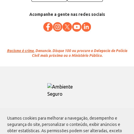
Acompanhe a gente nas redes sociais
Racismo é crime.
Denuncie. Disque 100 ou procure a Delegacia de Polícia
Civil mais próxima ou o Ministério Público.
Atacadão S.A.
Usamos cookies para melhorar a navegação, desempenho e
Avenida Morvan Dias de Figueiredo, 6169, Vila Maria, São Paulo - SP | CEP
segurança do site, personalizar o conteúdo, exibir anúncios e
02170-901 | CNPJ: 75.315.333/0001-09
obter estatísticas. As permissões podem ser alteradas, exceto