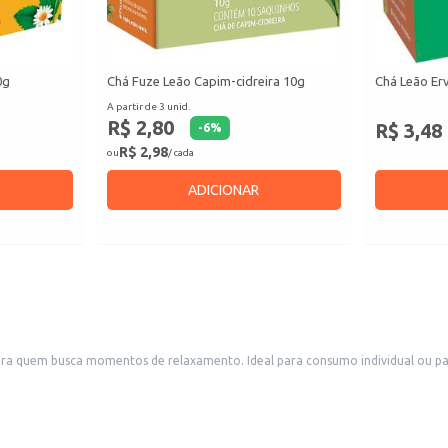
0g
Chá Fuze Leão Capim-cidreira 10g
Chá Leão Er
A partir de 3 unid.
R$ 2,80
R$ 3,48
-
6
%
R$ 2,98
ou
/ cada
ADICIONAR
ara quem busca momentos de relaxamento. Ideal para consumo individual ou pa
mentos que buscam variedade em seu cardápio.