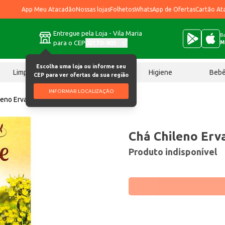
App Meu Atacadão
Nossas lojas
Folhetos
WhatsApp de Ofertas
Cartão At
Entregue pela Loja - Vila Maria
Ba
para o CEP
02170-901
M
Escolha uma loja ou informe seu
Limpeza
Chocolates
Higiene
Beb
CEP para ver ofertas da sua região
INFORMAR LOCALIZAÇÃO
leno Erva Doce 10g
Chá Chileno Erv
Produto indisponível