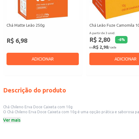
Chá Matte Leão 250g
Chá Leão Fuze Camomila 1
A partir de 3 unid.
R$ 2,80
R$ 6,98
-
6
%
R$ 2,98
ou
/ cada
ADICIONAR
ADICIONAR
Descrição do produto
Chá Chileno Erva Doce Caixeta com 10g
O Chá Chileno Erva Doce Caixeta com 10g é uma opção prática e saborosa p
10g é perfeita para quem deseja experimentar o produto ou para estabeleci
Ver mais
Marca: Chileno
Peso: 10g
Categoria: Chá
Dicas de Uso: