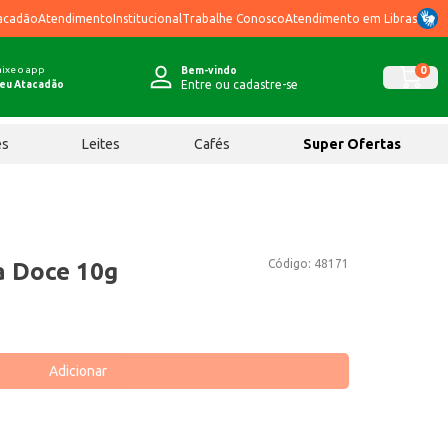
acadão
Atendimento
Institucional
Trabalhe Conosco
Atendimento em Libras
ixe o app
0
Bem-vindo
Entre ou cadastre-se
eu Atacadão
ês
Leites
Cafés
Super Ofertas
Código:
48171
a Doce 10g
Adicionar