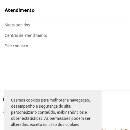
Para uma xícara, utilize aproximadamente uma colher de chá de erva doce.
Adicione água quente (não fervente) e abafe por 5 a 7 minutos.
Atendimento
Coe e sirva.
Pode ser adoçado a gosto.
O Chá Chileno Erva Doce Caixeta oferece praticidade e sabor suave em uma 
Meus pedidos
característico agradam a diversos paladares.
Central de atendimento
Fale conosco
Formas de pagamento
Usamos cookies para melhorar a navegação,
desempenho e segurança do site,
personalizar o conteúdo, exibir anúncios e
obter estatísticas. As permissões podem ser
alteradas, exceto no caso dos cookies