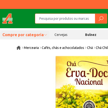
Compre por categoria
Cervejas
Bulnez
Mercearia
Cafés, chás e achocolatados
Chá
Chá Chi