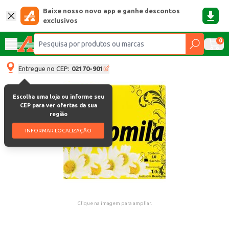
Baixe nosso novo app e ganhe descontos
exclusivos
0
Entregue no CEP:
02170-901
Escolha uma loja ou informe seu
CEP para ver ofertas da sua
região
INFORMAR LOCALIZAÇÃO
Clique na imagem para ampliar.