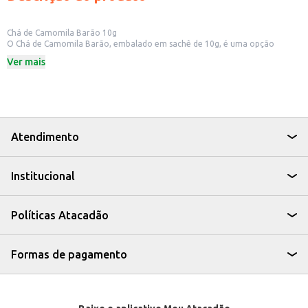
Chá de Camomila Barão 10g
O Chá de Camomila Barão, embalado em sachê de 10g, é uma opção
prática e saborosa para quem aprecia um chá suave e com aroma
Ver mais
agradável. Ideal para quem busca um momento de relaxamento e bem-
estar, o chá de camomila é conhecido por suas propriedades calmantes.
Dicas de Uso:
Prepare o chá em casa para desfrutar de um momento de tranquilidade.
Sirva em estabelecimentos comerciais como restaurantes e lanchonetes.
Revenda em pequenos comércios e mercados.
Com o Chá de Camomila Barão, você tem a praticidade de um produto de
Atendimento
qualidade para oferecer aos seus clientes ou para desfrutar em casa,
aproveitando os benefícios de uma bebida tradicional e reconfortante.
Institucional
Políticas Atacadão
Formas de pagamento