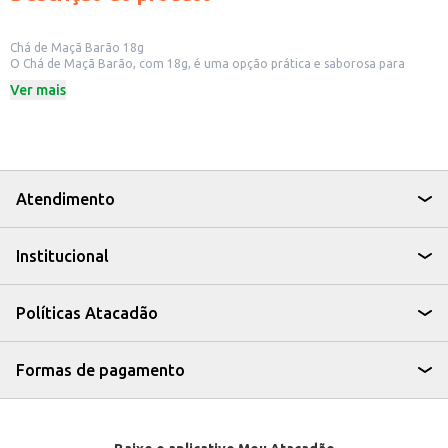
Chá de Maçã Barão 18g
O Chá de Maçã Barão, com 18g, é uma opção prática e saborosa para
quem aprecia um chá com um toque frutado. Ideal para quem busca uma
Ver mais
bebida reconfortante e com um aroma agradável, o chá de maçã pode ser
consumido em diversos momentos do dia.
Dicas de Uso:
Prepare para consumo em casa, no trabalho ou em viagens.
Sirva quente para um momento relaxante ou gelado para refrescar.
Pode ser consumido puro ou adicionado a outras bebidas.
O Chá de Maçã Barão é uma escolha simples e saborosa para quem busca
Atendimento
uma bebida com um toque especial.
Institucional
Políticas Atacadão
Formas de pagamento