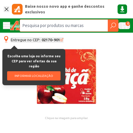
Baixe nosso novo app e ganhe descontos
exclusivos
0
Entregue no CEP:
02170-901
Escolha uma loja ou informe seu
CEP para ver ofertas da sua
região
INFORMAR LOCALIZAÇÃO
Clique na imagem para ampliar.