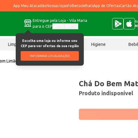
App Meu Atacadão
Nossas lojas
Folhetos
WhatsApp de Ofertas
Cartão At
Entregue pela Loja - Vila Maria
Ba
para o CEP
02170-901
M
Escolha uma loja ou informe seu
Limpeza
Chocolates
Higiene
Beb
CEP para ver ofertas da sua região
INFORMAR LOCALIZAÇÃO
om Limão 1L
Chá Do Bem Mat
Produto indisponível