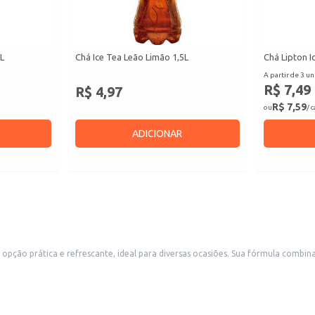
5L
Chá Ice Tea Leão Limão 1,5L
Chá Lipton I
A partir de 3 un
R$ 7,49
R$ 4,97
R$ 7,59
ou
/ 
ADICIONAR
s. Sua fórmula combina o sabor tradicional do chá mate com o toque cítrico do limão, resultando
Pak garante a conservação do produto e facilita o manuseio e armazenamento.
tes, lanchonetes e bares.
erentes preferências.