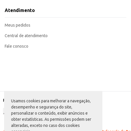
Uma opção prática e conveniente para consumo doméstico, ideal para o dia a 
O Chá Do Bem Mate com Limão oferece praticidade e um sabor agradável, se
Atendimento
consumo próprio ou para revenda.
Marca: Do Bem
Departamento: Bebidas
Meus pedidos
Categoria: Chá mate
Conteúdo: 1L
EAN: 54076939
Central de atendimento
Fale conosco
Formas de pagamento
Usamos cookies para melhorar a navegação,
desempenho e segurança do site,
personalizar o conteúdo, exibir anúncios e
obter estatísticas. As permissões podem ser
alteradas, exceto no caso dos cookies