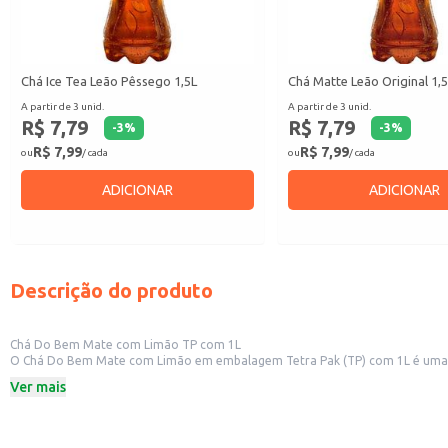
Chá Ice Tea Leão Pêssego 1,5L
Chá Matte Leão Original 1,
A partir de 3 unid.
A partir de 3 unid.
R$ 7,79
R$ 7,79
-
3
%
-
3
%
R$ 7,99
R$ 7,99
ou
/ cada
ou
/ cada
ADICIONAR
ADICIONAR
Descrição do produto
Chá Do Bem Mate com Limão TP com 1L
O Chá Do Bem Mate com Limão em embalagem Tetra Pak (TP) com 1L é uma opção prática e refrescante, ideal para diversas ocasiõe
em uma bebida saborosa e versátil. A embalagem Tetra 
Ver mais
Dicas de uso:
Serve como opção de bebida em estabelecimentos comerciais como restauran
Ideal para revenda em mercearias, supermercados e lojas de conveniência.
Pode ser consumido gelado ou em temperatura ambiente, adaptando-se a dif